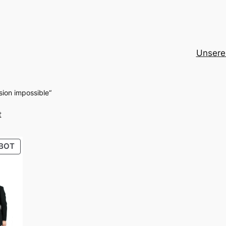
Unsere
sion impossible“
t
PRODUKT
BOT
IM
ANGEBOT