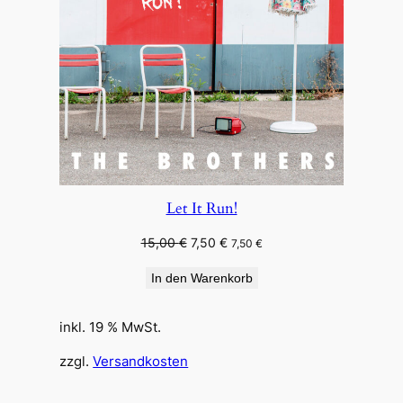
Let It Run!
Ursprünglicher
Aktueller
15,00
€
7,50
€
7,50
€
Preis
Preis
In den Warenkorb
war:
ist:
15,00 €
7,50 €.
inkl. 19 % MwSt.
zzgl.
Versandkosten