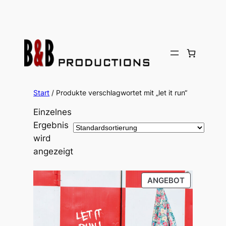
Zum
Inhalt
springen
Start
/ Produkte verschlagwortet mit „let it run“
Einzelnes
Ergebnis
wird
angezeigt
PRODUKT
ANGEBOT
IM
ANGEBOT